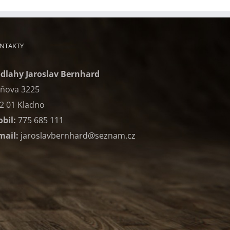
NTAKTY
dlahy Jaroslav Bernhard
ňova 3225
2 01 Kladno
bil:
775 685 111
mail:
jaroslavbernhard@seznam.cz