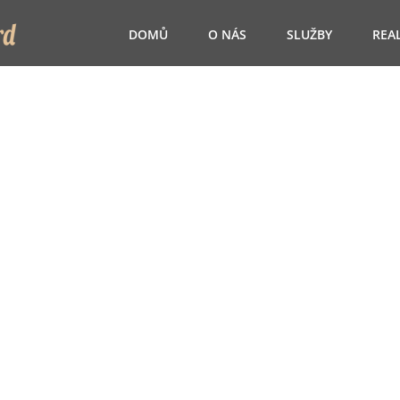
DOMŮ
O NÁS
SLUŽBY
REA