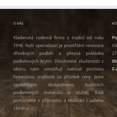
O NÁS
KO
Kladenská rodinná firma s tradicí od roku
Po
1998. Naší specializací je prvotřídní renovace
Vá
dřevěných podlah a přesná pokládka
27
podlahových krytin. Dlouholeté zkušenosti z
Mo
oboru nám umožňují nabízet poctivou
E-
řemeslnou zručnost za příznivé ceny. Jsme
spolehlivým dodavatelem kvalitních
podlahových materiálů a služeb. Rádi
pomůžeme s přípravou a realizací i vašeho
záměru.